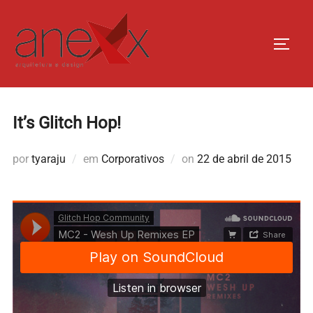
Pular
para
ALTE
o
conteúdo
It’s Glitch Hop!
Postado
por
tyaraju
em
Corporativos
on
22 de abril de 2015
em